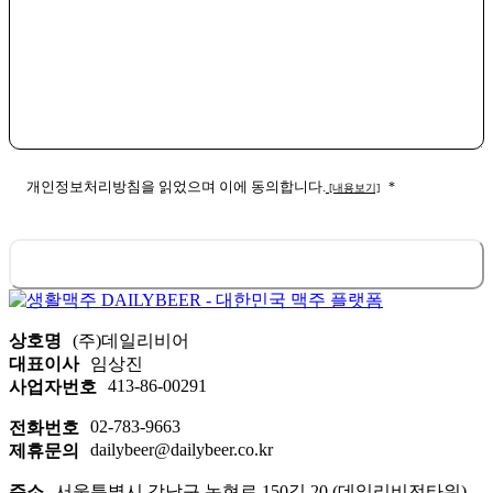
개인정보처리방침을 읽었으며 이에 동의합니다.
*
[내용보기]
문의하기
T
h
i
상호명
(주)데일리비어
s
대표이사
임상진
f
413-86-00291
사업자번호
i
e
02-783-9663
전화번호
l
dailybeer@dailybeer.co.kr
제휴문의
d
s
주소
서울특별시 강남구 논현로 150길 20 (데일리비전타워)