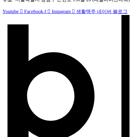
h
o
Youtube
Facebook-f
Instagram
생활맥주 네이버 블로그
u
l
d
b
e
l
e
f
t
b
l
a
n
k