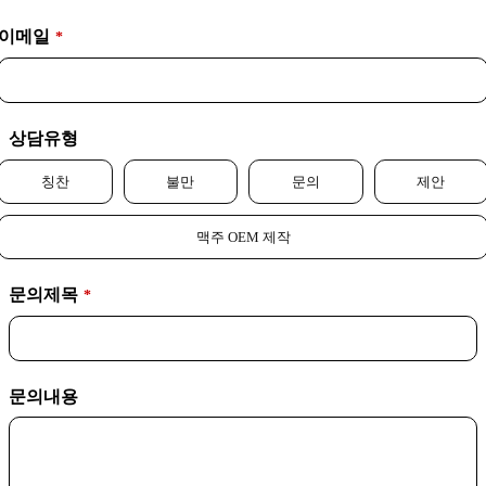
이메일
*
상담유형
칭찬
불만
문의
제안
맥주 OEM 제작
문의제목
*
문의내용