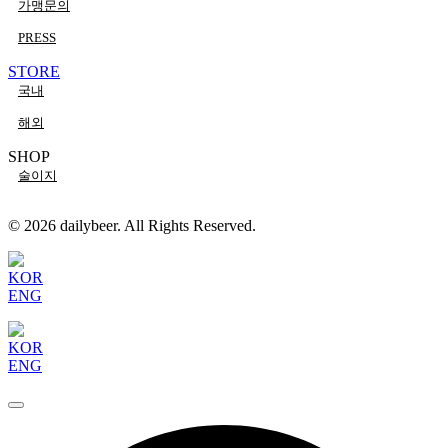
가맹문의
PRESS
STORE
국내
해외
SHOP
술이지
© 2026 dailybeer. All Rights Reserved.
KOR
ENG
KOR
ENG