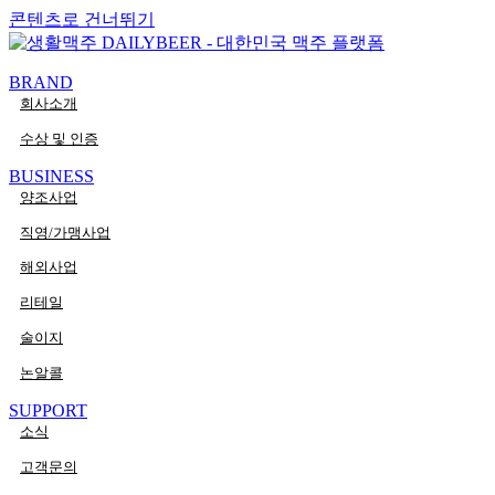
콘텐츠로 건너뛰기
PaperLogy
BRAND
회사소개
수상 및 인증
BUSINESS
양조사업
직영/가맹사업
해외사업
리테일
술이지
논알콜
SUPPORT
소식
고객문의