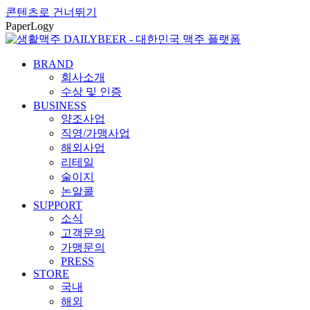
콘텐츠로 건너뛰기
PaperLogy
BRAND
회사소개
수상 및 인증
BUSINESS
양조사업
직영/가맹사업
해외사업
리테일
술이지
논알콜
SUPPORT
소식
고객문의
가맹문의
PRESS
STORE
국내
해외