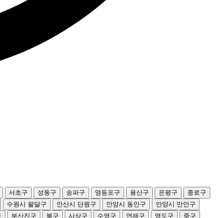
서초구
성동구
송파구
영등포구
용산구
은평구
종로구
수원시 팔달구
안산시 단원구
안양시 동안구
안양시 만안구
구
부산진구
북구
사상구
수영구
연제구
영도구
중구