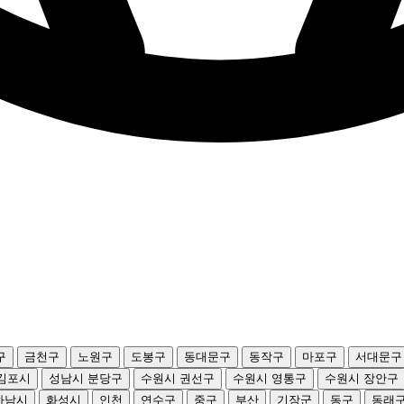
구
금천구
노원구
도봉구
동대문구
동작구
마포구
서대문구
김포시
성남시 분당구
수원시 권선구
수원시 영통구
수원시 장안구
하남시
화성시
인천
연수구
중구
부산
기장군
동구
동래