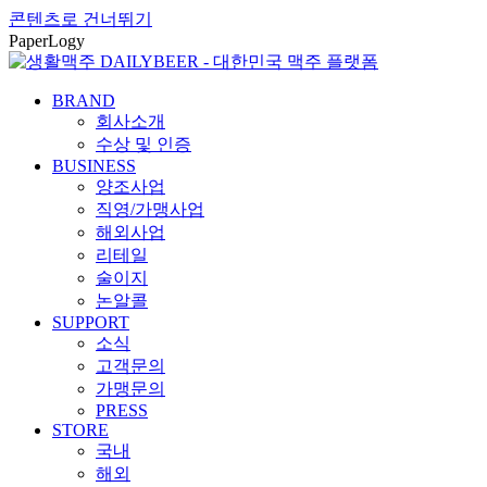
콘텐츠로 건너뛰기
PaperLogy
BRAND
회사소개
수상 및 인증
BUSINESS
양조사업
직영/가맹사업
해외사업
리테일
술이지
논알콜
SUPPORT
소식
고객문의
가맹문의
PRESS
STORE
국내
해외