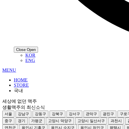
Close
Open
KOR
ENG
MENU
HOME
STORE
국내
세상에 없던 맥주
생활맥주의 최신소식
서울
강남구
강동구
강북구
강서구
관악구
광진구
구로
중구
경기
가평군
고양시 덕양구
고양시 일산서구
과천시
연천군
용인시 기흥구
용인시 수지구
용인시 처인구
평택시