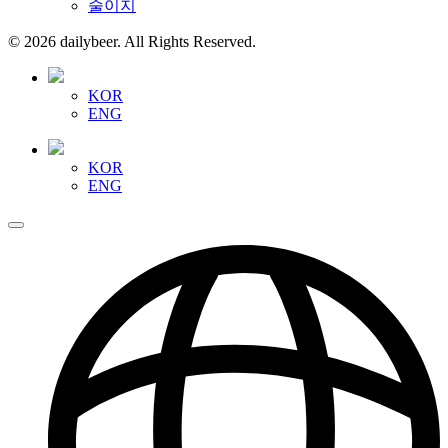
술이지
© 2026 dailybeer. All Rights Reserved.
KOR
ENG
KOR
ENG