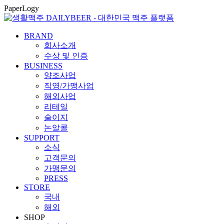
콘
PaperLogy
텐
츠
BRAND
로
회사소개
건
수상 및 인증
너
BUSINESS
뛰
양조사업
기
직영/가맹사업
해외사업
리테일
술이지
논알콜
SUPPORT
소식
고객문의
가맹문의
PRESS
STORE
국내
해외
SHOP