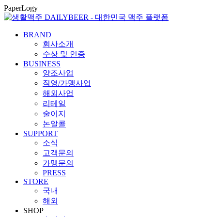
콘
PaperLogy
텐
츠
BRAND
로
회사소개
건
수상 및 인증
너
BUSINESS
뛰
양조사업
기
직영/가맹사업
해외사업
리테일
술이지
논알콜
SUPPORT
소식
고객문의
가맹문의
PRESS
STORE
국내
해외
SHOP