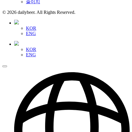
술이지
© 2026 dailybeer. All Rights Reserved.
KOR
ENG
KOR
ENG