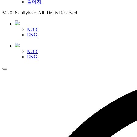
술이지
© 2026 dailybeer. All Rights Reserved.
KOR
ENG
KOR
ENG