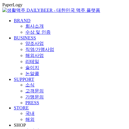
콘
PaperLogy
텐
츠
BRAND
로
회사소개
건
수상 및 인증
너
BUSINESS
뛰
양조사업
기
직영/가맹사업
해외사업
리테일
술이지
논알콜
SUPPORT
소식
고객문의
가맹문의
PRESS
STORE
국내
해외
SHOP