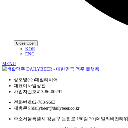
Close
Open
KOR
ENG
MENU
상호명
(주)데일리비어
대표이사
임상진
사업자번호
413-86-00291
전화번호
02-783-9663
제휴문의
dailybeer@dailybeer.co.kr
주소
서울특별시 강남구 논현로 150길 20 (데일리비전타워