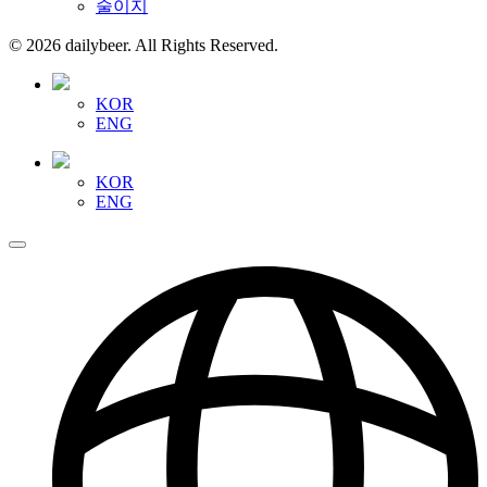
술이지
© 2026 dailybeer. All Rights Reserved.
KOR
ENG
KOR
ENG