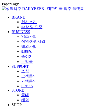
콘
PaperLogy
텐
츠
BRAND
로
회사소개
건
수상 및 인증
너
BUSINESS
뛰
양조사업
기
직영/가맹사업
해외사업
리테일
술이지
논알콜
SUPPORT
소식
고객문의
가맹문의
PRESS
STORE
국내
해외
SHOP