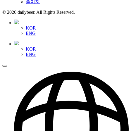
술이지
© 2026 dailybeer. All Rights Reserved.
KOR
ENG
KOR
ENG