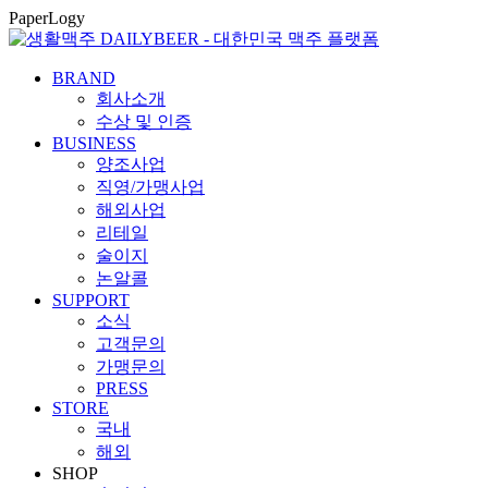
콘
PaperLogy
텐
츠
BRAND
로
회사소개
건
수상 및 인증
너
BUSINESS
뛰
양조사업
기
직영/가맹사업
해외사업
리테일
술이지
논알콜
SUPPORT
소식
고객문의
가맹문의
PRESS
STORE
국내
해외
SHOP