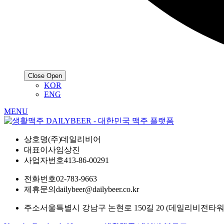
Close
Open
KOR
ENG
MENU
상호명
(주)데일리비어
대표이사
임상진
사업자번호
413-86-00291
전화번호
02-783-9663
제휴문의
dailybeer@dailybeer.co.kr
주소
서울특별시 강남구 논현로 150길 20 (데일리비전타워