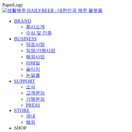
콘
PaperLogy
텐
츠
BRAND
로
회사소개
건
수상 및 인증
너
BUSINESS
뛰
양조사업
기
직영/가맹사업
해외사업
리테일
술이지
논알콜
SUPPORT
소식
고객문의
가맹문의
PRESS
STORE
국내
해외
SHOP