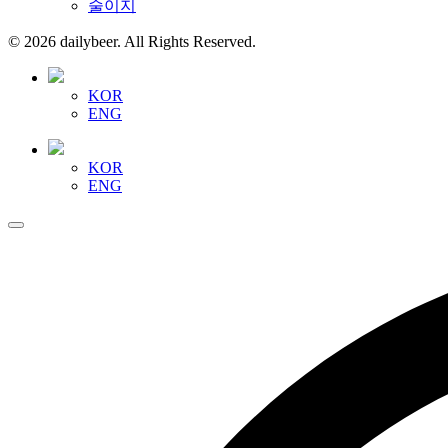
술이지
© 2026 dailybeer. All Rights Reserved.
KOR
ENG
KOR
ENG