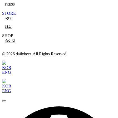
PRESS
STORE
국내
해외
SHOP
술이지
© 2026 dailybeer. All Rights Reserved.
KOR
ENG
KOR
ENG