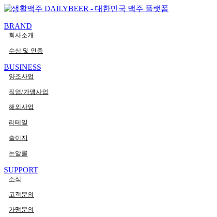
콘텐츠로
PaperLogy
건너뛰기
BRAND
회사소개
수상 및 인증
BUSINESS
양조사업
직영/가맹사업
해외사업
리테일
술이지
논알콜
SUPPORT
소식
고객문의
가맹문의