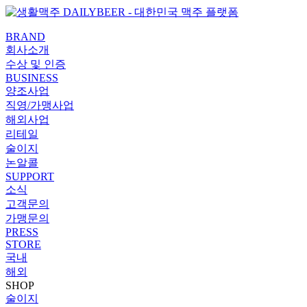
콘텐츠로
PaperLogy
건너뛰기
BRAND
회사소개
수상 및 인증
BUSINESS
양조사업
직영/가맹사업
해외사업
리테일
술이지
논알콜
SUPPORT
소식
고객문의
가맹문의
PRESS
STORE
국내
해외
SHOP
술이지