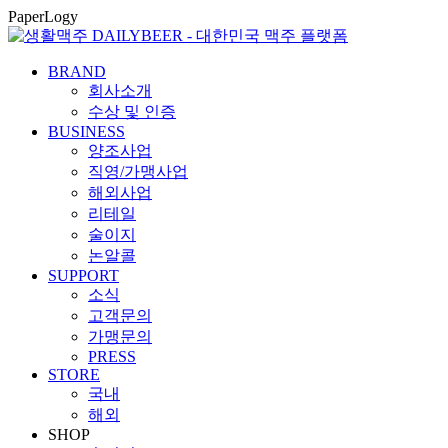
콘
PaperLogy
텐
츠
BRAND
로
회사소개
건
수상 및 인증
너
BUSINESS
뛰
양조사업
기
직영/가맹사업
해외사업
리테일
술이지
논알콜
SUPPORT
소식
고객문의
가맹문의
PRESS
STORE
국내
해외
SHOP