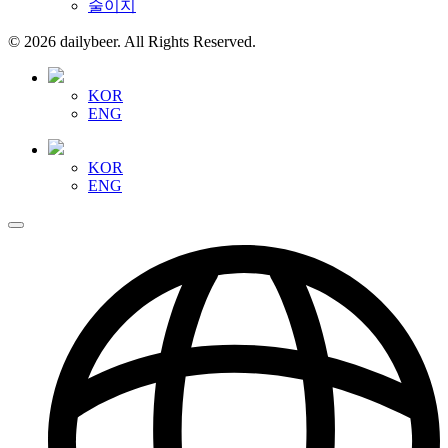
술이지
© 2026 dailybeer. All Rights Reserved.
KOR
ENG
KOR
ENG