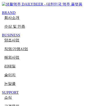
콘텐츠로
PaperLogy
건너뛰기
BRAND
회사소개
수상 및 인증
BUSINESS
양조사업
직영/가맹사업
해외사업
리테일
술이지
논알콜
SUPPORT
소식