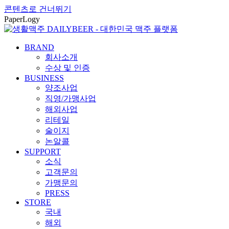
콘텐츠로 건너뛰기
PaperLogy
BRAND
회사소개
수상 및 인증
BUSINESS
양조사업
직영/가맹사업
해외사업
리테일
술이지
논알콜
SUPPORT
소식
고객문의
가맹문의
PRESS
STORE
국내
해외