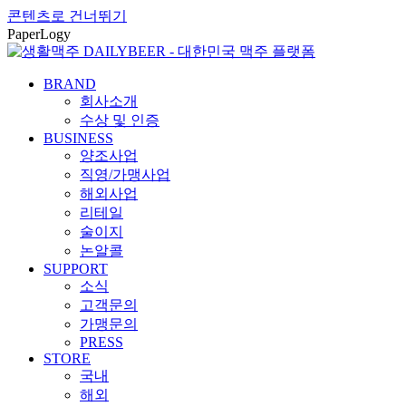
콘텐츠로 건너뛰기
PaperLogy
BRAND
회사소개
수상 및 인증
BUSINESS
양조사업
직영/가맹사업
해외사업
리테일
술이지
논알콜
SUPPORT
소식
고객문의
가맹문의
PRESS
STORE
국내
해외