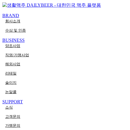
콘텐츠로
PaperLogy
건너뛰기
BRAND
회사소개
수상 및 인증
BUSINESS
양조사업
직영/가맹사업
해외사업
리테일
술이지
논알콜
SUPPORT
소식
고객문의
가맹문의