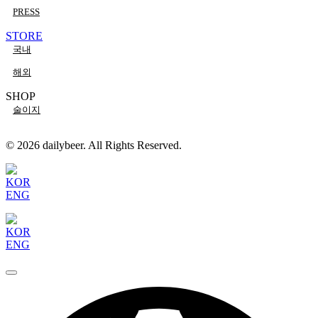
PRESS
STORE
국내
해외
SHOP
술이지
© 2026 dailybeer. All Rights Reserved.
KOR
ENG
KOR
ENG