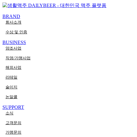
콘텐츠로
PaperLogy
건너뛰기
BRAND
회사소개
수상 및 인증
BUSINESS
양조사업
직영/가맹사업
해외사업
리테일
술이지
논알콜
SUPPORT
소식
고객문의
가맹문의