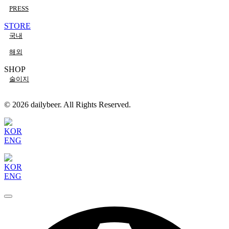
PRESS
STORE
국내
해외
SHOP
술이지
© 2026 dailybeer. All Rights Reserved.
KOR
ENG
KOR
ENG