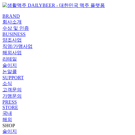
콘텐츠로
PaperLogy
건너뛰기
BRAND
회사소개
수상 및 인증
BUSINESS
양조사업
직영/가맹사업
해외사업
리테일
술이지
논알콜
SUPPORT
소식
고객문의
가맹문의
PRESS
STORE
국내
해외
SHOP
술이지