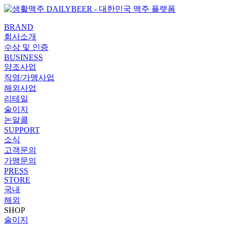
콘텐츠로
PaperLogy
건너뛰기
BRAND
회사소개
수상 및 인증
BUSINESS
양조사업
직영/가맹사업
해외사업
리테일
술이지
논알콜
SUPPORT
소식
고객문의
가맹문의
PRESS
STORE
국내
해외
SHOP
술이지