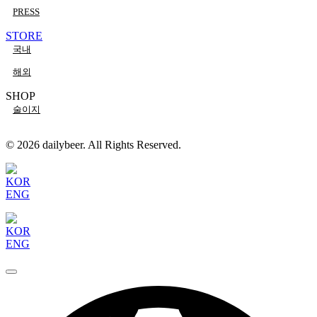
PRESS
STORE
국내
해외
SHOP
술이지
© 2026 dailybeer. All Rights Reserved.
KOR
ENG
KOR
ENG