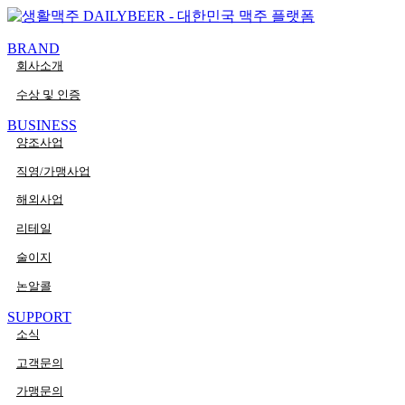
콘텐츠로
PaperLogy
건너뛰기
BRAND
회사소개
수상 및 인증
BUSINESS
양조사업
직영/가맹사업
해외사업
리테일
술이지
논알콜
SUPPORT
소식
고객문의
가맹문의