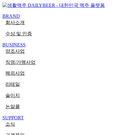
콘텐츠로
PaperLogy
건너뛰기
BRAND
회사소개
수상 및 인증
BUSINESS
양조사업
직영/가맹사업
해외사업
리테일
술이지
논알콜
SUPPORT
소식