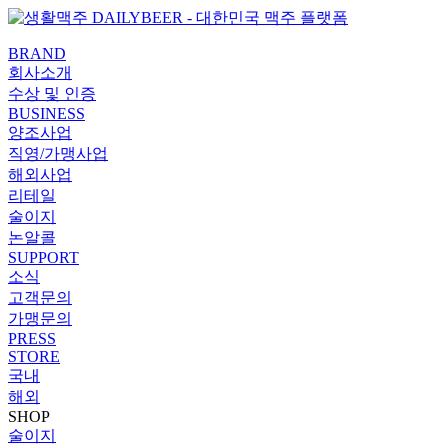
콘텐츠로
PaperLogy
건너뛰기
BRAND
회사소개
수상 및 인증
BUSINESS
양조사업
직영/가맹사업
해외사업
리테일
술이지
논알콜
SUPPORT
소식
고객문의
가맹문의
PRESS
STORE
국내
해외
SHOP
술이지