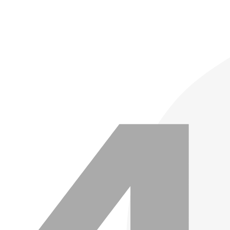
콘
텐
츠
로
건
너
뛰
기